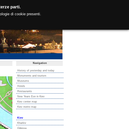
erze parti.
ologie di cookie presenti.
Navigation
History of yesterday and today
Monuments and tourism
Museums
Hotels
Restaurants
New Years Eve in Kiev
Kiev center map
Kiev metro map
Kiev
Kharkiv
Odessa