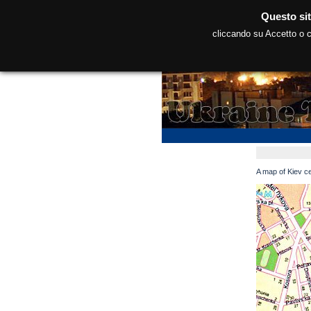
Questo sit
cliccando su Accetto o co
A map of Kiev ce