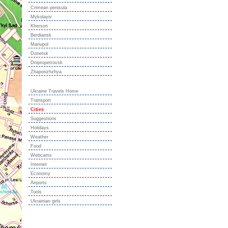
Crimean penisula
Mykolayiv
Kherson
Berdiansk
Mariupol
Donetsk
Dnipropetrovsk
Zhaporizhzhya
Ukraine Travels Home
Transport
Cities
Suggestions
Holidays
Weather
Food
Webcams
Internet
Economy
Airports
Tools
Ukrainian girls